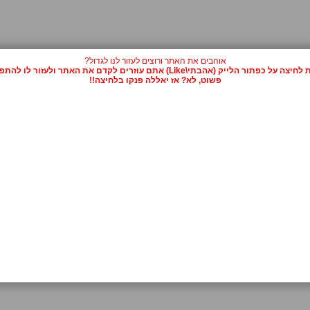
אוהבים את האתר ורוצים לעזור לנו לגדול?
על כפתור הלייק (אהבתי\Like) אתם עוזרים לקדם את האתר ולעזור לו להתפרסם.
פשוט, לא? אז יאללה פנקו בלחיצה!!