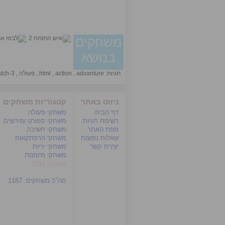
משחקים
בנושא
תגיות:
advanture
,
action
,
html
,
פעולה
,
tch-3
ניווט באתר
קטגוריות משחקים
דף הבית
משחקי פעולה
רשימת תגיות
משחקי ספורט ומירוצים
מפת האתר
משחקי חשיבה
שאלות נפוצות
משחקי הרפתקאות
יצירת קשר
משחקי יריות
משחקי מיומנות
משחקי בנות
סה"כ משחקים:
1187