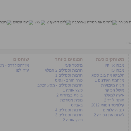
ma
משוחקים כעת
הנצפים ביותר
שותפים
מבחן איי קיו
מיסטר פיגי
איזרהסולג'רס - מ
מבחן IQ
חרבות וסנדלים 2 המלא
עזרו לנו!
הלבישו את בוב ספוג
חרבות וסנדלים 1
מלחמת העידנים 1
כורה הזהב - וגאס
חנייה מקצועית
חרבות וסנדלים - מסע הצלב
מושל הפוקר
פוצץ אותה 1
אישה למעלה
בועות בצרורות 2
תותח לייזר 2
מונית מטורפת
קילומטר המוות 2012
באבלס
גנב היהלומים
חרבות וסנדלים 4
להרוס את הטירה 2
חרבות וסנדלים 3
פוצץ אותה 2