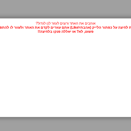
אוהבים את האתר ורוצים לעזור לנו לגדול?
על כפתור הלייק (אהבתי\Like) אתם עוזרים לקדם את האתר ולעזור לו להתפרסם.
פשוט, לא? אז יאללה פנקו בלחיצה!!