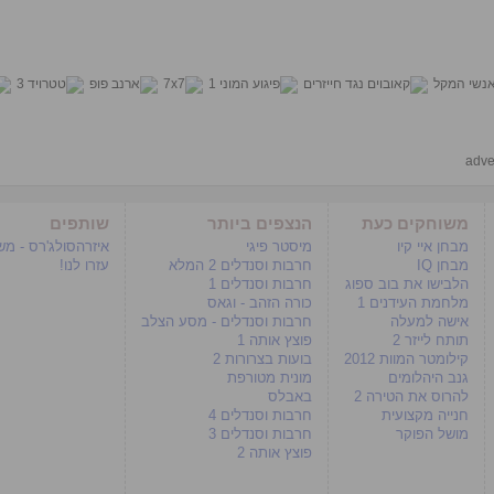
adve
משוחקים כעת
הנצפים ביותר
שותפים
מבחן איי קיו
מיסטר פיגי
איזרהסולג'רס - מ
מבחן IQ
חרבות וסנדלים 2 המלא
עזרו לנו!
הלבישו את בוב ספוג
חרבות וסנדלים 1
מלחמת העידנים 1
כורה הזהב - וגאס
אישה למעלה
חרבות וסנדלים - מסע הצלב
תותח לייזר 2
פוצץ אותה 1
קילומטר המוות 2012
בועות בצרורות 2
גנב היהלומים
מונית מטורפת
להרוס את הטירה 2
באבלס
חנייה מקצועית
חרבות וסנדלים 4
מושל הפוקר
חרבות וסנדלים 3
פוצץ אותה 2