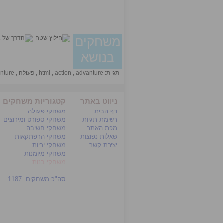
משחקים
בנושא
תגיות:
advanture
,
action
,
html
,
פעולה
,
nture
ניווט באתר
קטגוריות משחקים
דף הבית
משחקי פעולה
רשימת תגיות
משחקי ספורט ומירוצים
מפת האתר
משחקי חשיבה
שאלות נפוצות
משחקי הרפתקאות
יצירת קשר
משחקי יריות
משחקי מיומנות
משחקי בנות
סה"כ משחקים:
1187