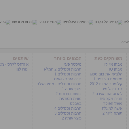
adve
משוחקים כעת
הנצפים ביותר
שותפים
מבחן איי קיו
מיסטר פיגי
איזרהסולג'רס - מ
מבחן IQ
חרבות וסנדלים 2 המלא
עזרו לנו!
הלבישו את בוב ספוג
חרבות וסנדלים 1
מלחמת העידנים 1
כורה הזהב - וגאס
קילומטר המוות 2012
חרבות וסנדלים - מסע הצלב
גנב היהלומים
פוצץ אותה 1
להרוס את הטירה 2
בועות בצרורות 2
חנייה מקצועית
מונית מטורפת
מושל הפוקר
באבלס
אישה למעלה
חרבות וסנדלים 4
תותח לייזר 2
חרבות וסנדלים 3
פוצץ אותה 2