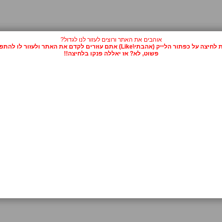
אוהבים את האתר ורוצים לעזור לנו לגדול?
על כפתור הלייק (אהבתי\Like) אתם עוזרים לקדם את האתר ולעזור לו להתפרסם.
פשוט, לא? אז יאללה פנקו בלחיצה!!