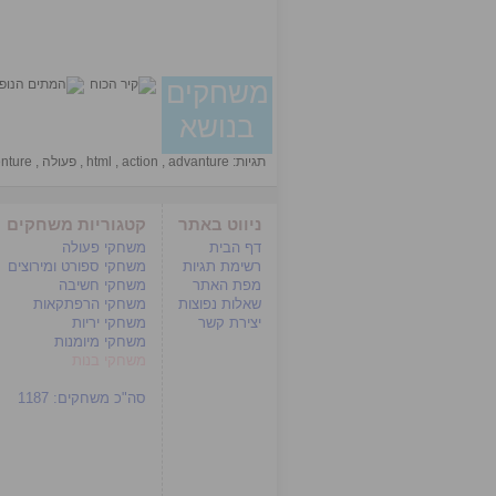
משחקים
בנושא
תגיות:
advanture
,
action
,
html
,
פעולה
,
nture
ניווט באתר
קטגוריות משחקים
דף הבית
משחקי פעולה
רשימת תגיות
משחקי ספורט ומירוצים
מפת האתר
משחקי חשיבה
שאלות נפוצות
משחקי הרפתקאות
יצירת קשר
משחקי יריות
משחקי מיומנות
משחקי בנות
סה"כ משחקים:
1187