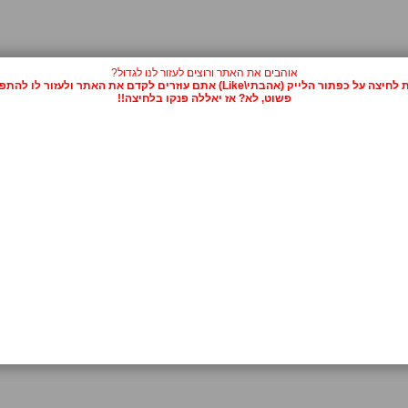
אוהבים את האתר ורוצים לעזור לנו לגדול?
על כפתור הלייק (אהבתי\Like) אתם עוזרים לקדם את האתר ולעזור לו להתפרסם.
פשוט, לא? אז יאללה פנקו בלחיצה!!