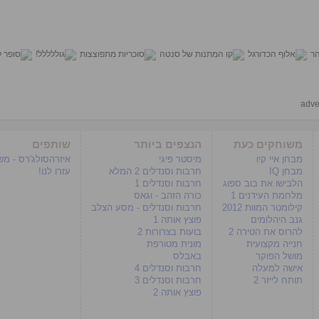
adve
משוחקים כעת
הנצפים ביותר
שותפים
מבחן איי קיו
מיסטר פיגי
איזרהסולג'רס - מ
מבחן IQ
חרבות וסנדלים 2 המלא
עזרו לנו!
הלבישו את בוב ספוג
חרבות וסנדלים 1
מלחמת העידנים 1
כורה הזהב - וגאס
קילומטר המוות 2012
חרבות וסנדלים - מסע הצלב
גנב היהלומים
פוצץ אותה 1
להרוס את הטירה 2
בועות בצרורות 2
חנייה מקצועית
מונית מטורפת
מושל הפוקר
באבלס
אישה למעלה
חרבות וסנדלים 4
תותח לייזר 2
חרבות וסנדלים 3
פוצץ אותה 2