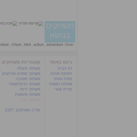
משחקים
בנושא
תגיות:
advanture
,
action
,
html
,
פעולה
,
nture
ניווט באתר
קטגוריות משחקים
דף הבית
משחקי פעולה
רשימת תגיות
משחקי ספורט ומירוצים
מפת האתר
משחקי חשיבה
שאלות נפוצות
משחקי הרפתקאות
יצירת קשר
משחקי יריות
משחקי מיומנות
משחקי בנות
סה"כ משחקים:
1187