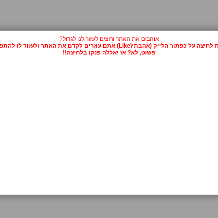
אוהבים את האתר ורוצים לעזור לנו לגדול?
על כפתור הלייק (אהבתי\Like) אתם עוזרים לקדם את האתר ולעזור לו להתפרסם.
פשוט, לא? אז יאללה פנקו בלחיצה!!