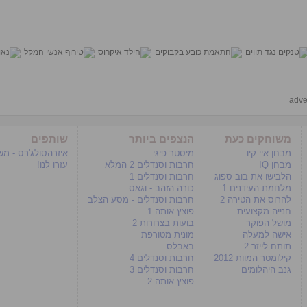
adve
משוחקים כעת
הנצפים ביותר
שותפים
מבחן איי קיו
מיסטר פיגי
איזרהסולג'רס - מ
מבחן IQ
חרבות וסנדלים 2 המלא
עזרו לנו!
הלבישו את בוב ספוג
חרבות וסנדלים 1
מלחמת העידנים 1
כורה הזהב - וגאס
להרוס את הטירה 2
חרבות וסנדלים - מסע הצלב
חנייה מקצועית
פוצץ אותה 1
מושל הפוקר
בועות בצרורות 2
אישה למעלה
מונית מטורפת
תותח לייזר 2
באבלס
קילומטר המוות 2012
חרבות וסנדלים 4
גנב היהלומים
חרבות וסנדלים 3
פוצץ אותה 2