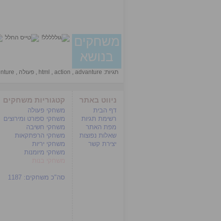
משחקים
בנושא
תגיות:
advanture
,
action
,
html
,
פעולה
,
nture
ניווט באתר
קטגוריות משחקים
דף הבית
משחקי פעולה
רשימת תגיות
משחקי ספורט ומירוצים
מפת האתר
משחקי חשיבה
שאלות נפוצות
משחקי הרפתקאות
יצירת קשר
משחקי יריות
משחקי מיומנות
משחקי בנות
סה"כ משחקים:
1187