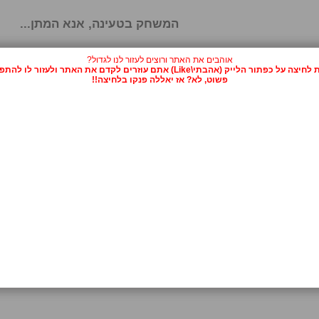
המשחק בטעינה, אנא המתן...
אוהבים את האתר ורוצים לעזור לנו לגדול?
על כפתור הלייק (אהבתי\Like) אתם עוזרים לקדם את האתר ולעזור לו להתפרסם.
פשוט, לא? אז יאללה פנקו בלחיצה!!