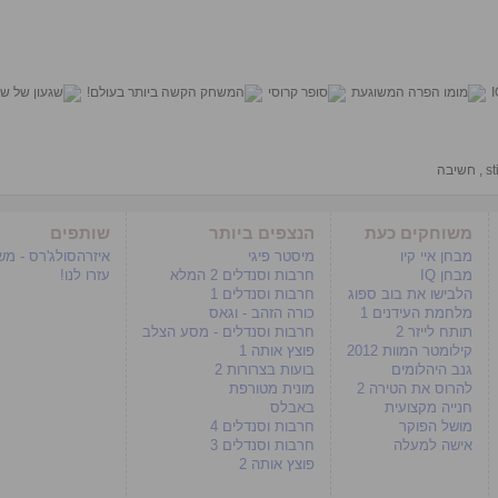
s
,
חשיבה
משוחקים כעת
הנצפים ביותר
שותפים
מבחן איי קיו
מיסטר פיגי
איזרהסולג'רס - מ
מבחן IQ
חרבות וסנדלים 2 המלא
עזרו לנו!
הלבישו את בוב ספוג
חרבות וסנדלים 1
מלחמת העידנים 1
כורה הזהב - וגאס
תותח לייזר 2
חרבות וסנדלים - מסע הצלב
קילומטר המוות 2012
פוצץ אותה 1
גנב היהלומים
בועות בצרורות 2
להרוס את הטירה 2
מונית מטורפת
חנייה מקצועית
באבלס
מושל הפוקר
חרבות וסנדלים 4
אישה למעלה
חרבות וסנדלים 3
פוצץ אותה 2