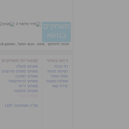
משחקים
בנושא
תגיות:
להתהפך
,
שיפט
,
אנשי המקל
,
tick games
ניווט באתר
קטגוריות משחקים
דף הבית
משחקי פעולה
רשימת תגיות
משחקי ספורט ומירוצים
מפת האתר
משחקי חשיבה
שאלות נפוצות
משחקי הרפתקאות
יצירת קשר
משחקי יריות
משחקי מיומנות
משחקי בנות
סה"כ משחקים:
1187