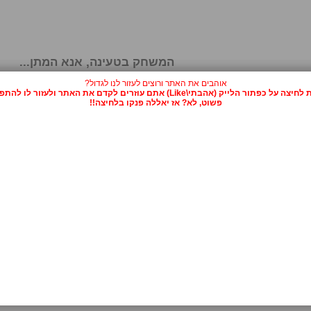
המשחק בטעינה, אנא המתן...
אוהבים את האתר ורוצים לעזור לנו לגדול?
על כפתור הלייק (אהבתי\Like) אתם עוזרים לקדם את האתר ולעזור לו להתפרסם.
פשוט, לא? אז יאללה פנקו בלחיצה!!