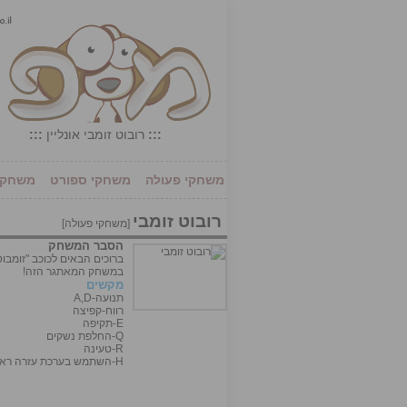
:::
רובוט זומבי אונליין
:::
משחקי פעולה
משחקי ספורט
משחקי 
רובוט זומבי
[
משחקי פעולה
]
הסבר המשחק
ברוכים הבאים לכוכב "זומבו
במשחק המאתגר הזה!
מקשים
תנועה-A,D
רווח-קפיצה
E-תקיפה
Q-החלפת נשקים
R-טעינה
H-השתמש בערכת עזרה ראשונה