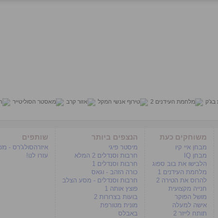
משוחקים כעת
הנצפים ביותר
שותפים
מבחן איי קיו
מיסטר פיגי
איזרהסולג'רס - מ
מבחן IQ
חרבות וסנדלים 2 המלא
עזרו לנו!
הלבישו את בוב ספוג
חרבות וסנדלים 1
מלחמת העידנים 1
כורה הזהב - וגאס
להרוס את הטירה 2
חרבות וסנדלים - מסע הצלב
חנייה מקצועית
פוצץ אותה 1
מושל הפוקר
בועות בצרורות 2
אישה למעלה
מונית מטורפת
תותח לייזר 2
באבלס