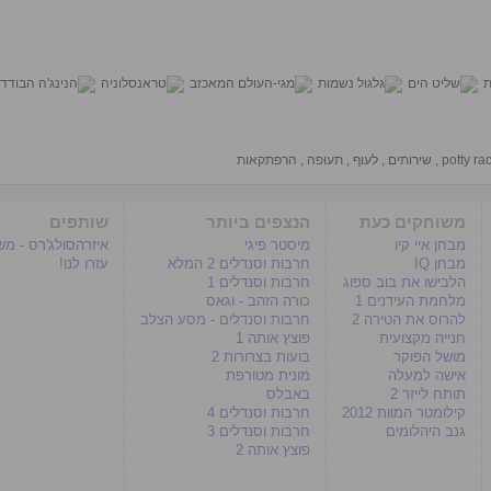
potty ra
,
שירותים
,
לעוף
,
תעופה
,
הרפתקאות
משוחקים כעת
הנצפים ביותר
שותפים
מבחן איי קיו
מיסטר פיגי
איזרהסולג'רס - מ
מבחן IQ
חרבות וסנדלים 2 המלא
עזרו לנו!
הלבישו את בוב ספוג
חרבות וסנדלים 1
מלחמת העידנים 1
כורה הזהב - וגאס
להרוס את הטירה 2
חרבות וסנדלים - מסע הצלב
חנייה מקצועית
פוצץ אותה 1
מושל הפוקר
בועות בצרורות 2
אישה למעלה
מונית מטורפת
תותח לייזר 2
באבלס
קילומטר המוות 2012
חרבות וסנדלים 4
גנב היהלומים
חרבות וסנדלים 3
פוצץ אותה 2