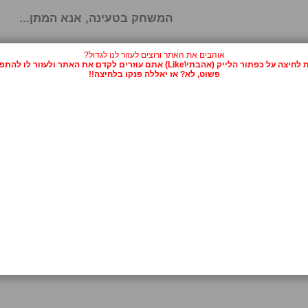
המשחק בטעינה, אנא המתן...
אוהבים את האתר ורוצים לעזור לנו לגדול?
על כפתור הלייק (אהבתי\Like) אתם עוזרים לקדם את האתר ולעזור לו להתפרסם.
פשוט, לא? אז יאללה פנקו בלחיצה!!