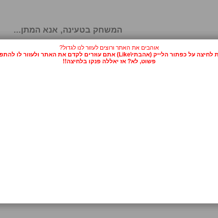
המשחק בטעינה, אנא המתן...
אוהבים את האתר ורוצים לעזור לנו לגדול?
על כפתור הלייק (אהבתי\Like) אתם עוזרים לקדם את האתר ולעזור לו להתפרסם.
פשוט, לא? אז יאללה פנקו בלחיצה!!