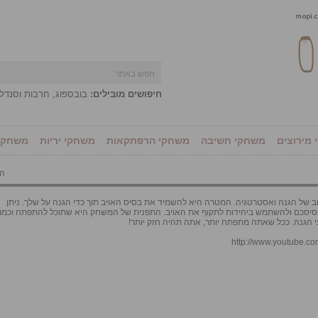
חיפושים מובילים:
בובספוג
,
חרבות וסנדל
מירוצים
משחקי חשיבה
משחקי הרפתקאות
משחקי יריות
משחקי 
הו
נים 2 הוא שילוב של הגנה ואסטרטגיה. המטרה היא להשמיד את בסיס האויב תוך כדי הגנה על שלך. ניתן
 בסיסכם ולהשתמש ביחידות לתקוף את האויב. התפנית של המשחק היא שתוכל להתפתח וכמו 
 הגנה. ככל שאתה מתפתח יותר, אתה תהיה חזק יותר!
http://www.youtube.