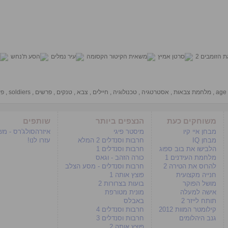
age 
,
מלחמת צבאות
,
אסטרטגיה
,
טכנולוגיה
,
חיילים
,
צבא
,
טנקים
,
פרשים
,
soldiers
,
פע
משוחקים כעת
הנצפים ביותר
שותפים
מבחן איי קיו
מיסטר פיגי
איזרהסולג'רס - מ
מבחן IQ
חרבות וסנדלים 2 המלא
עזרו לנו!
הלבישו את בוב ספוג
חרבות וסנדלים 1
מלחמת העידנים 1
כורה הזהב - וגאס
להרוס את הטירה 2
חרבות וסנדלים - מסע הצלב
חנייה מקצועית
פוצץ אותה 1
מושל הפוקר
בועות בצרורות 2
אישה למעלה
מונית מטורפת
תותח לייזר 2
באבלס
קילומטר המוות 2012
חרבות וסנדלים 4
גנב היהלומים
חרבות וסנדלים 3
פוצץ אותה 2