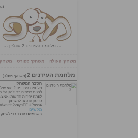
:::
מלחמת העידנים 2 אונליין
:::
משחקי פעולה
משחקי ספורט
משחקי 
מלחמת העידנים 2
[
משחקי פעולה
]
הסבר המשחק
מלחמת העיד
לבנות צריחים כדי להגן על
לפתח יחידות חדשות ואמצעי
סרטון הדגמה למשחק:
com/watch?v=yhEEiUPnss4
מקשים
השתמשו בעכבר כדי לשחק