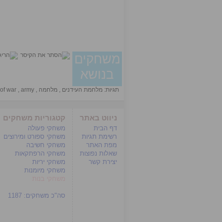
משחקים
בנושא
תגיות:
מלחמת העידנים
,
מלחמה
,
army
,
of war
ניווט באתר
קטגוריות משחקים
דף הבית
משחקי פעולה
רשימת תגיות
משחקי ספורט ומירוצים
מפת האתר
משחקי חשיבה
שאלות נפוצות
משחקי הרפתקאות
יצירת קשר
משחקי יריות
משחקי מיומנות
משחקי בנות
סה"כ משחקים:
1187