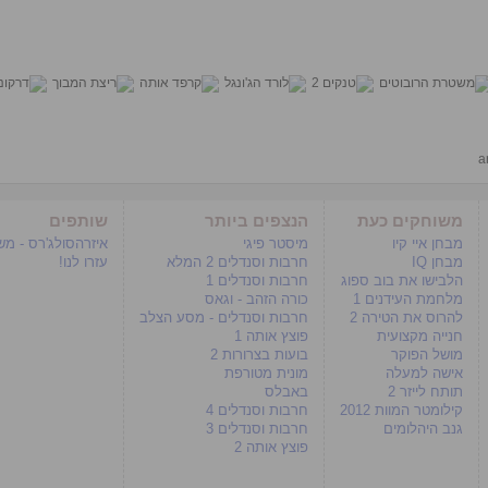
a
משוחקים כעת
הנצפים ביותר
שותפים
מבחן איי קיו
מיסטר פיגי
איזרהסולג'רס - מ
מבחן IQ
חרבות וסנדלים 2 המלא
עזרו לנו!
הלבישו את בוב ספוג
חרבות וסנדלים 1
מלחמת העידנים 1
כורה הזהב - וגאס
להרוס את הטירה 2
חרבות וסנדלים - מסע הצלב
חנייה מקצועית
פוצץ אותה 1
מושל הפוקר
בועות בצרורות 2
אישה למעלה
מונית מטורפת
תותח לייזר 2
באבלס
קילומטר המוות 2012
חרבות וסנדלים 4
גנב היהלומים
חרבות וסנדלים 3
פוצץ אותה 2