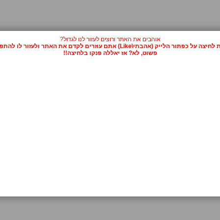
אוהבים את האתר ורוצים לעזור לנו לגדול?
על כפתור הלייק (אהבתי\Like) אתם עוזרים לקדם את האתר ולעזור לו להתפרסם.
פשוט, לא? אז יאללה פנקו בלחיצה!!