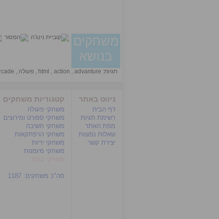
משחקים
בנושא
תגיות:
advanture
,
action
,
html
,
פעולה
,
rcade
ניווט באתר
קטגוריות משחקים
דף הבית
משחקי פעולה
רשימת תגיות
משחקי ספורט ומירוצים
מפת האתר
משחקי חשיבה
שאלות נפוצות
משחקי הרפתקאות
יצירת קשר
משחקי יריות
משחקי מיומנות
משחקי בנות
סה"כ משחקים:
1187