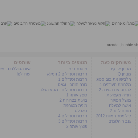
arcade
,
bubble-sh
משוחקים כעת
הנצפים ביותר
שותפים
מבחן איי קיו
מיסטר פיגי
איזרהסולג'רס - מ
מבחן IQ
חרבות וסנדלים 2 המלא
עזרו לנו!
הלבישו את בוב ספוג
חרבות וסנדלים 1
מלחמת העידנים 1
כורה הזהב - וגאס
להרוס את הטירה 2
חרבות וסנדלים - מסע הצלב
חנייה מקצועית
פוצץ אותה 1
מושל הפוקר
בועות בצרורות 2
אישה למעלה
מונית מטורפת
תותח לייזר 2
באבלס
קילומטר המוות 2012
חרבות וסנדלים 4
גנב היהלומים
חרבות וסנדלים 3
פוצץ אותה 2