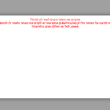
אוהבים את האתר ורוצים לעזור לנו לגדול?
על כפתור הלייק (אהבתי\Like) אתם עוזרים לקדם את האתר ולעזור לו להתפרסם.
פשוט, לא? אז יאללה פנקו בלחיצה!!