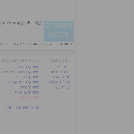
משחקים
בנושא
תגיות:
advanture
,
action
,
html
,
פעולה
,
ooter
ניווט באתר
קטגוריות משחקים
דף הבית
משחקי פעולה
רשימת תגיות
משחקי ספורט ומירוצים
מפת האתר
משחקי חשיבה
שאלות נפוצות
משחקי הרפתקאות
יצירת קשר
משחקי יריות
משחקי מיומנות
משחקי בנות
סה"כ משחקים:
1187