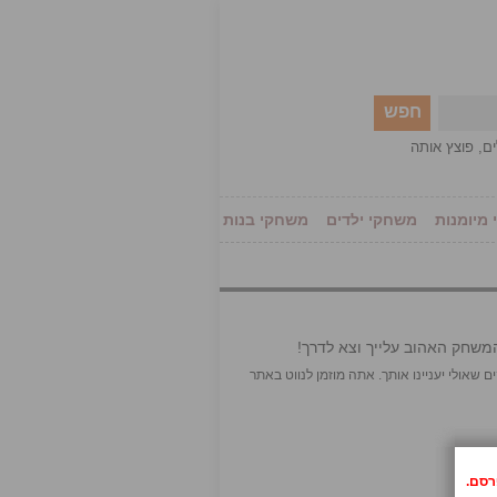
חפש
ים
,
פוצץ אותה
מיומנות
משחקי ילדים
משחקי בנות
משחק האהוב עלייך וצא לדרך!
board and card אך יש ברשותנו מגוון משחקים שאולי יעניינו אותך. אתה מוזמן לנווט באתר