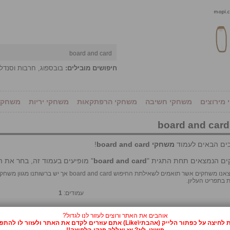
חיפושים מובילים:
בובספוג
,
חרבות וסנדל
מירוצים
משחקי חשיבה
משחקי הרפתקאות
משחקי יריות
משחקי 
כים הבאים לעמוד
משחקי board and card
!
ם הנמצאים תחת התגית "
board and card
" מופיעים בעמוד זה, בחר את ה
מצטערים, לא מצאנו משחקים אשר תואמים לשאילתת החיפוש 
 בתפריט העליון.
עמודים:
1
אוהבים את האתר ורוצים לעזור לנו לגדול?
על כפתור הלייק (אהבתי\Like) אתם עוזרים לקדם את האתר ולעזור לו להתפרסם.