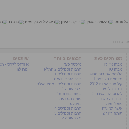
bubble-sh
משוחקים כעת
הנצפים ביותר
שותפים
מבחן איי קיו
מיסטר פיגי
איזרהסולג'רס - מ
מבחן IQ
חרבות וסנדלים 2 המלא
עזרו לנו!
הלבישו את בוב ספוג
חרבות וסנדלים 1
מלחמת העידנים 1
כורה הזהב - וגאס
קילומטר המוות 2012
חרבות וסנדלים - מסע הצלב
גנב היהלומים
פוצץ אותה 1
להרוס את הטירה 2
בועות בצרורות 2
חנייה מקצועית
מונית מטורפת
מושל הפוקר
באבלס
אישה למעלה
חרבות וסנדלים 4
תותח לייזר 2
חרבות וסנדלים 3
פוצץ אותה 2