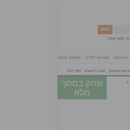
חפש
ים
,
פוצץ אותה
מיומנות
משחקי ילדים
משחקי בנות
ראות המשחק
תגובה למשחק
מסך מלא
שחק במסך
האם אתה אוהב ארנבות ובועות? באני פופ הוא יורה בועה עם ארנב חמוד שיורה בבועות. הכללים הם פשוטים, התאימו ל -3
מלא