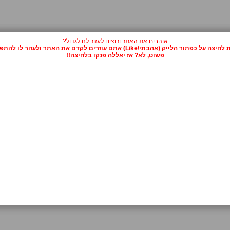
אוהבים את האתר ורוצים לעזור לנו לגדול?
על כפתור הלייק (אהבתי\Like) אתם עוזרים לקדם את האתר ולעזור לו להתפרסם.
פשוט, לא? אז יאללה פנקו בלחיצה!!