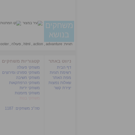
משחקים
בנושא
תגיות:
advanture
,
action
,
html
,
פעולה
,
ooter
ניווט באתר
קטגוריות משחקים
דף הבית
משחקי פעולה
רשימת תגיות
משחקי ספורט ומירוצים
מפת האתר
משחקי חשיבה
שאלות נפוצות
משחקי הרפתקאות
יצירת קשר
משחקי יריות
משחקי מיומנות
משחקי בנות
סה"כ משחקים:
1187